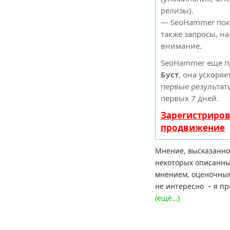
релизы).
— SeoHammer пока
также запросы, н
внимание.
SeoHammer еще п
Буст
, она ускоряе
первые результат
первых 7 дней.
Зарегистриров
продвижение
Мнение, высказанное
некоторых описанны
мнением, оценочным
не интересно – я п
(ещё…)