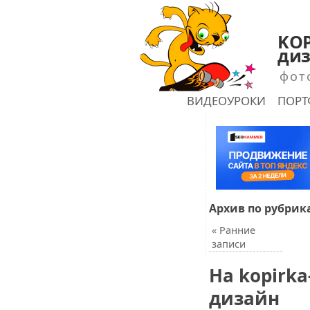
KOP
диз
фот
ГЛАВНАЯ
ВИДЕОУРОКИ
ПОР
shu
Архив по рубрик
«
Ранние
записи
На kopirka
дизайн