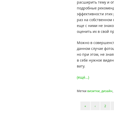
расширить тему и о
подробные рекоменд
эффективности этих
раз на собственном 
еще с ними не знак
оценить их в свой п
Можно в совершенст
данном случае фотош
но при этом, не зна
в себе нужное виде
вату.
(ещё…)
Метки
визитки
,
дизайн
,
«
‹
2