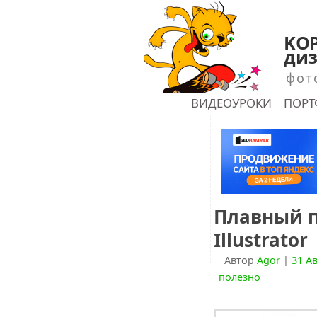
KOP
диз
фот
ГЛАВНАЯ
ВИДЕОУРОКИ
ПОР
shu
Плавный п
Illustrator
Автор
Agor
|
31 Ав
полезно