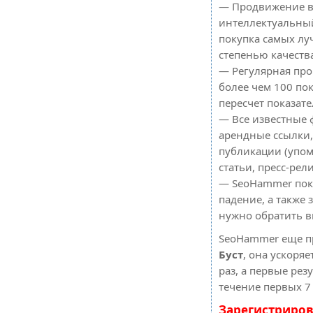
— Продвижение в
интеллектуальный
покупка самых лу
степенью качеств
— Регулярная про
более чем 100 по
пересчет показате
— Все известные 
арендные ссылки,
публикации (упом
статьи, пресс-рели
— SeoHammer пока
падение, а также 
нужно обратить 
SeoHammer еще п
Буст
, она ускоря
раз, а первые рез
течение первых 7
Зарегистриров