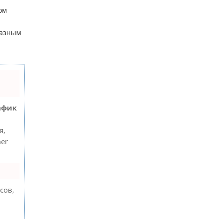
ом
разным
афик
я,
er
сов,