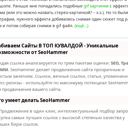
шопе. Раньше мне попадались подобные
gif картинки
с эффект
ма (или это можно назвать стерео-картинкой? – х.з.). Но то были
графии, нужного эффекта добивались снимая один сюжет под 
м и потом собирая снимки в gif файл.
(ещё…)
абиваем Сайты В ТОП КУВАЛДОЙ - Уникальные
озможности от SeoHammer
ждая ссылка анализируется по трем пакетам оценки:
SEO, Тр
SMM.
SeoHammer делает продвижение сайта прозрачным и
остым занятием. Ссылки, вечные ссылки, статьи, упоминани
есс-релизы - используйте по максимуму потенциал SeoHamm
я продвижения вашего сайта.
то умеет делать SeoHammer
Продвижение в один клик, интеллектуальный подбор запро
купка самых лучших ссылок с высокой степенью качества у
чших бирж ссылок.