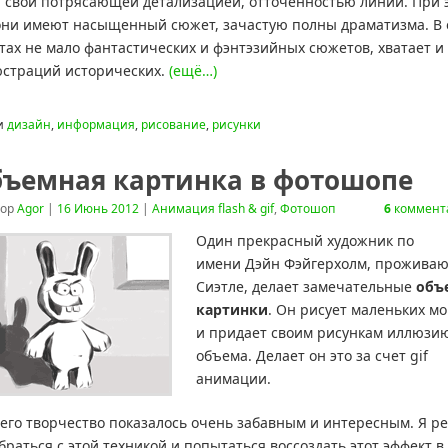
 свой потрясающей детализацией, отточенностью линий. При 
они имеют насыщенный сюжет, зачастую полны драматизма. В 
тах не мало фантастических и фэнтэзийных сюжетов, хватает и
страций исторических.
(ещё…)
и
дизайн
,
информация
,
рисование
,
рисунки
ъемная картинка в фотошопе
тор
Agor
|
16 Июнь 2012
|
Анимация flash & gif
,
Фотошоп
6
коммент
Один прекрасный художник по
имени Дэйн Фэйгерхолм, прожива
Сиэтле, делает замечательные
объ
картинки
. Он рисует маленьких м
и придает своим рисункам иллюзи
объема. Делает он это за счет gif
анимации.
его творчество показалось очень забавным и интересным. Я р
браться с этой техникой и попытаться воссоздать этот эффект в