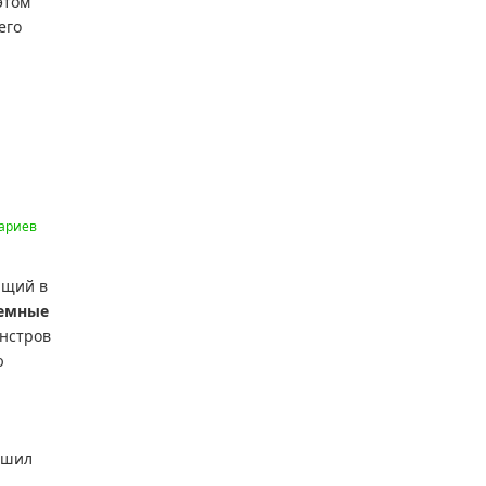
этом
его
ариев
ющий в
емные
онстров
ю
ешил