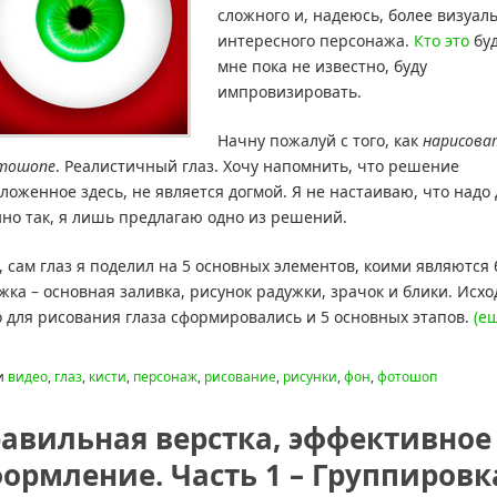
сложного и, надеюсь, более визуал
интересного персонажа.
Кто это
буд
мне пока не известно, буду
импровизировать.
Начну пожалуй с того, как
нарисова
тошопе
. Реалистичный глаз. Хочу напомнить, что решение
ложенное здесь, не является догмой. Я не настаиваю, что надо
но так, я лишь предлагаю одно из решений.
, сам глаз я поделил на 5 основных элементов, коими являются 
жка – основная заливка, рисунок радужки, зрачок и блики. Исхо
о для рисования глаза сформировались и 5 основных этапов.
(е
и
видео
,
глаз
,
кисти
,
персонаж
,
рисование
,
рисунки
,
фон
,
фотошоп
авильная верстка, эффективное
ормление. Часть 1 – Группировк