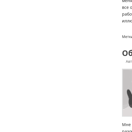
меня
все 
рабо
иллю
Метк
Об
Ав
Мне 
разо