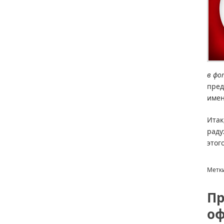
в фо
пред
имен
Итак
раду
этог
Метк
Пр
оф