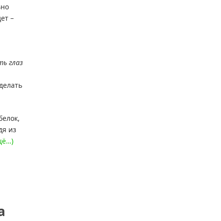
ьно
ет –
ть глаз
 делать
белок,
дя из
щё…)
а