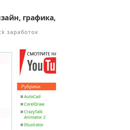
зайн, графика,
ck заработок
Рубрики
AutoCad
CorelDraw
CrazyTalk
Animator 2
Illustrator