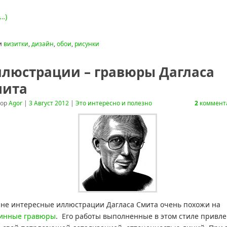
…)
и
визитки
,
дизайн
,
обои
,
рисунки
люстрации – гравюры Дагласа
мита
тор
Agor
|
3 Август 2012
|
Это интересно и полезно
2
коммент
не интересные иллюстрации Дагласа Смита очень похожи на
инные гравюры
. Его работы выполненные в этом стиле привле