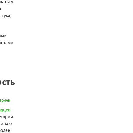
ваться
т
штука,
нии,
асками
асть
ариев
одцев
–
егории
ачинаю
более