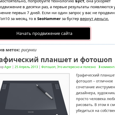
мостоятельно, попробуйте технологию
Буст
, она ускоряет
одвижение в десятки раз, а первые результаты появляются 
чение первых 7 дней. Если ни один запрос у вас не продвин
Топ10 за месяц, то в
SeoHammer
за бустер
вернут деньги.
Начать продвижение сайта
ив меток:
рисунки
афический планшет и фотошоп
тор
Agor
|
25 Апрель 2013
|
Фотошоп
,
Это интересно и полезно
3
коммент
Графический планше
фотошоп – отличное
сочетание инструмен
дизайнера, художник
просто человека люб
рисовать. В этом я см
убедиться на собств