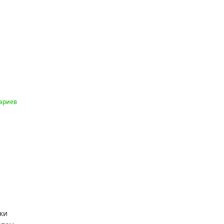
ариев
ки