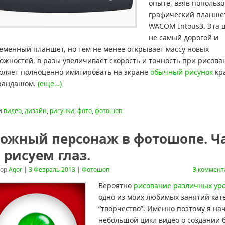
опыте, взяв попользо
графический планше
WACOM Intous3. Эта 
не самый дорогой и
еменный планшет, но тем не менее открывает массу новых
ожностей, в разы увеличивает скорость и точность при рисова
оляет полноценно имитировать на экране
обычный рисунок
кр
рандашом.
(ещё…)
и
видео
,
дизайн
,
рисунки
,
фото
,
фотошоп
ожный персонаж в фотошопе. Ч
– рисуем глаз.
тор
Agor
|
3 Февраль 2013
|
Фотошоп
3
коммент
Вероятно
рисование различных ур
одно из моих любимых занятий кат
“творчество”. Именно поэтому я н
небольшой цикл видео о создании 