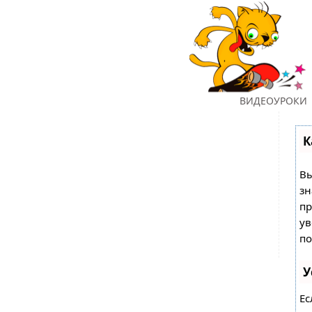
ГЛАВНАЯ
ВИДЕОУРОКИ
К
Вы
зн
пр
ув
по
У
Ес