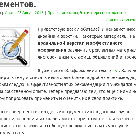
ементов.
тор
Agor
|
23 Август 2012
|
Про полиграфию
,
Это интересно и полезно
Оставить коммен
Приветствую всех любителей и ненавистнико
дизайна и верстки. Некоторые материалы, на
правильной верстки
и эффективного
оформления
различных рекламных материал
листовок, визиток, афиш, объявлений и проче
Я уже писал об оформлении текста
тут
. Хочу 
ирить тему и описать некоторые более подробные рекомендац
рым следую. В эффективности этих рекомендаций я убеждался 
на собственном опыте. Теперь предлагаю тем, кто еще с ними н
ом попробовать применить и оценить их в свой практике.
о в совершенстве владеть инструментами ( в данном случае
шопом, корелом и их коллегами), но при этом, не зная базовых
ципов, не развивая в себе нужное видение, ваять унылую и
емную вату.