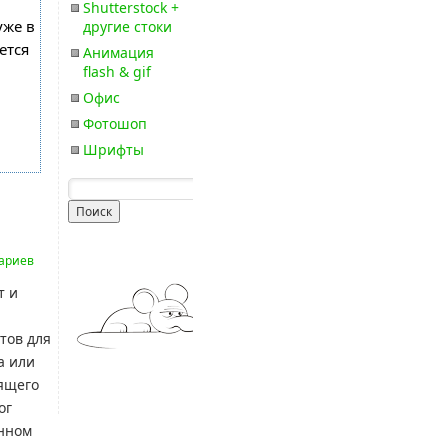
Shutterstock +
уже в
другие стоки
ется
Анимация
flash & gif
Офис
Фотошоп
Шрифты
ариев
т и
тов для
а или
ящего
ог
енном