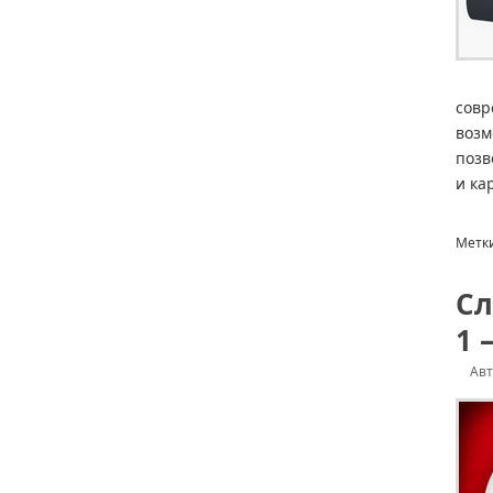
совр
возм
позв
и ка
Метк
Сл
1 
Ав