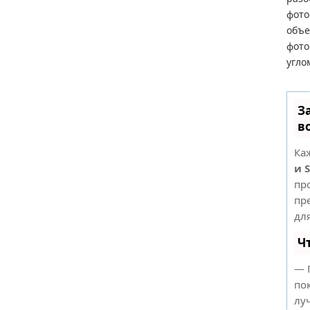
фото
объе
фото
угло
З
в
Ка
и 
пр
пр
дл
Ч
— 
по
лу