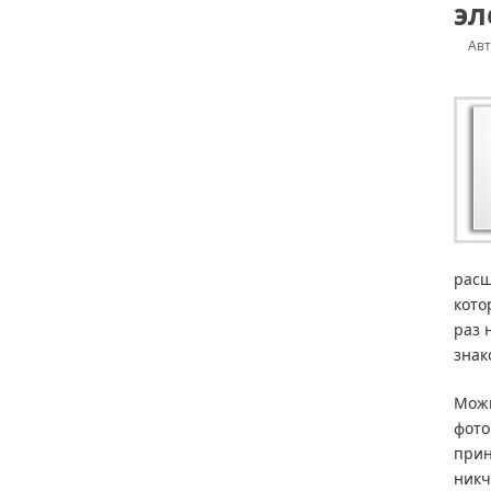
эл
Ав
расш
кото
раз 
знак
Можн
фото
прин
никч