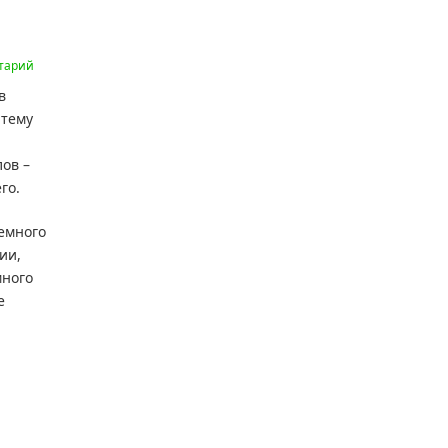
тарий
в
 тему
ов –
го.
немного
ии,
много
е