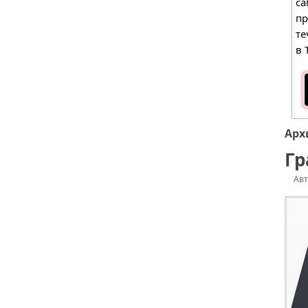
са
пр
те
в 
Арх
Гр
Ав