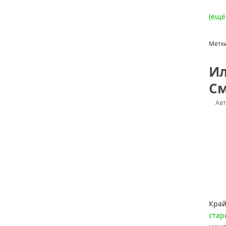
(ещё
Метк
Ил
С
Ав
Край
стар