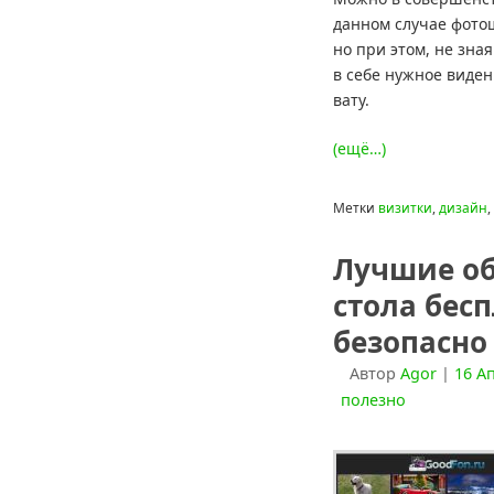
данном случае фотош
но при этом, не зна
в себе нужное виде
вату.
(ещё…)
Метки
визитки
,
дизайн
,
Лучшие об
стола бес
безопасно
Автор
Agor
|
16 А
полезно