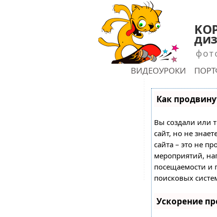
KOP
диз
фот
ГЛАВНАЯ
ВИДЕОУРОКИ
ПОР
shu
Как продвинут
Вы создали или т
сайт, но не знае
сайта – это не пр
мероприятий, на
посещаемости и 
поисковых систе
Ускорение п