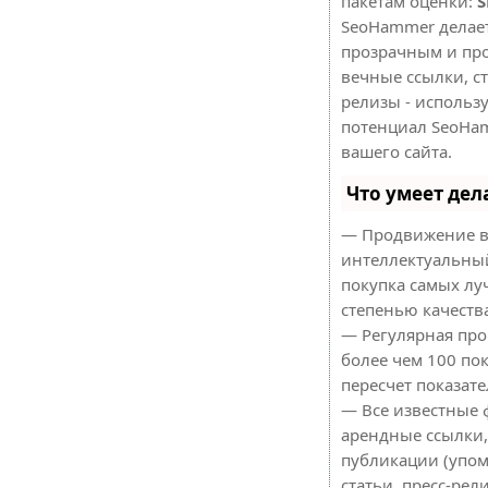
пакетам оценки:
S
SeoHammer делае
прозрачным и про
вечные ссылки, ст
релизы - использ
потенциал SeoHa
вашего сайта.
Что умеет де
— Продвижение в
интеллектуальный
покупка самых лу
степенью качеств
— Регулярная про
более чем 100 по
пересчет показате
— Все известные 
арендные ссылки,
публикации (упом
статьи, пресс-рели