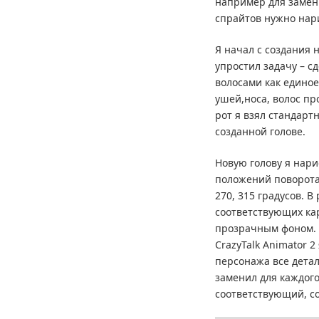
например для замены
спрайтов нужно нари
Я начал с создания 
упростил задачу – сд
волосами как единое
ушей,
носа, волос пр
рот я взял стандарт
созданной голове.
Новую голову я нари
положений поворота г
270, 315 градусов. В
соответствующих ка
прозрачным фоном. 
CrazyTalk Animator 2
персонажа все детали
заменил для каждого
соответствующий, с