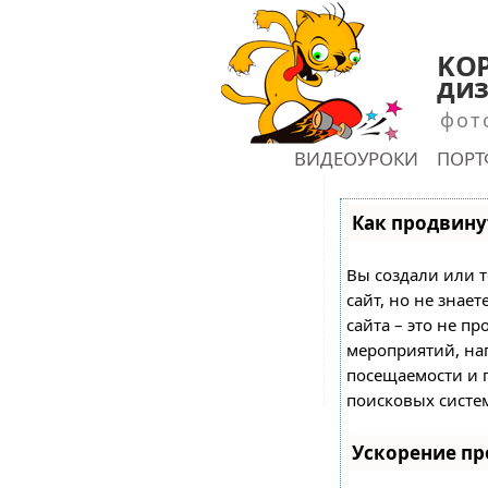
KOP
диз
фот
ГЛАВНАЯ
ВИДЕОУРОКИ
ПОР
shu
Как продвинут
Вы создали или т
сайт, но не знае
сайта – это не пр
мероприятий, на
посещаемости и 
поисковых систе
Ускорение п