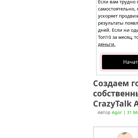
Если вам трудно 
самостоятельно,
ускоряет продвиж
результаты появл
дней. Если ни од
Топ10 за месяц, т
деньги.
Начат
Создаем г
собственн
CrazyTalk 
Автор
Agor
|
31 М