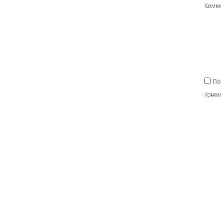
Комм
По
комме