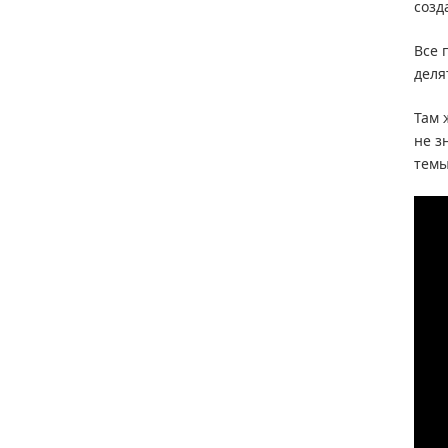
созд
Все 
деля
Там 
не з
темы