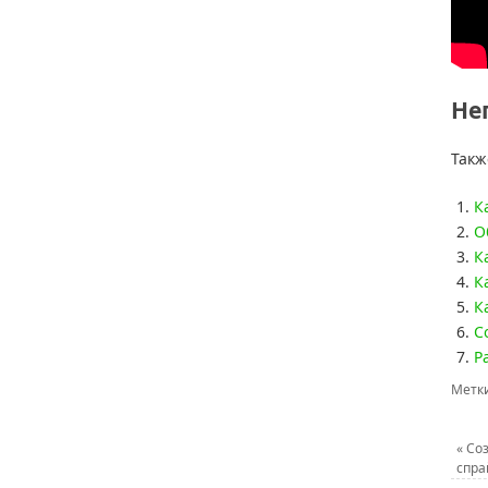
Не
Такж
К
О
К
К
К
С
Р
Метк
«
Соз
спра