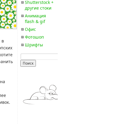
Shutterstock +
другие стоки
Анимация
flash & gif
Офис
Фотошоп
 в
Шрифты
опских
хотите
ранить
 на
лее
ивок.