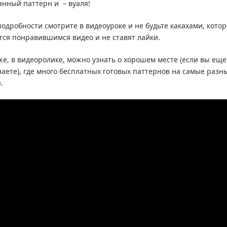
анный паттерн и – вуаля!
подробности смотрите в видеоуроке и не будьте какахами, кото
тся понравившимся видео и не ставят лайки.
же, в видеоролике, можно узнать о хорошем месте (если вы еще
наете), где много бесплатных готовых паттернов на самые разн
.