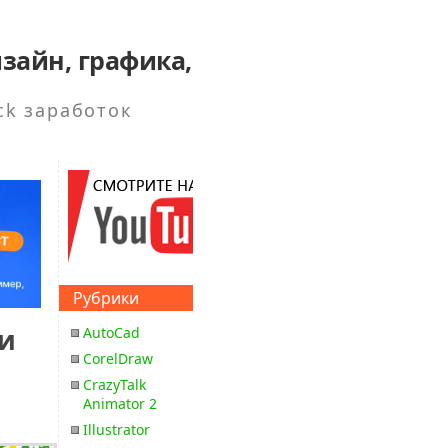
зайн, графика,
ck заработок
Рубрики
 и
AutoCad
CorelDraw
CrazyTalk
Animator 2
Illustrator