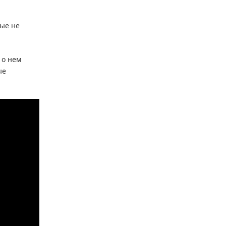
рые не
 о нем
ые