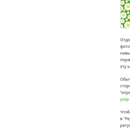
Отдо
фото
навы
пери
эту 
Обыч
стор
“опр
узор
Чтоб
в “Р
регу