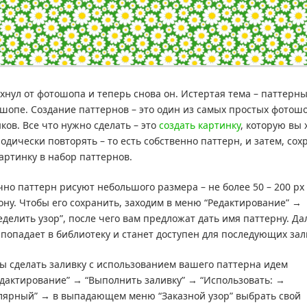
хнул от фотошопа и теперь снова он. Истертая тема – паттерны
шопе. Создание паттернов – это один из самых простых фотош
ков. Все что нужно сделать – это
создать картинку
, которую вы 
одически повторять – то есть собственно паттерн, и затем, сох
картинку в набор паттернов.
но паттерн рисуют небольшого размера – не более 50 – 200 px
ону. Чтобы его сохранить, заходим в меню “Редактирование” →
еделить узор”, после чего вам предложат дать имя паттерну. Да
попадает в библиотеку и станет доступен для последующих зал
ы сделать заливку с использованием вашего паттерна идем
едактирование” → “Выполнить заливку” → “Использовать: →
лярный” → в выпадающем меню “Заказной узор” выбрать свой