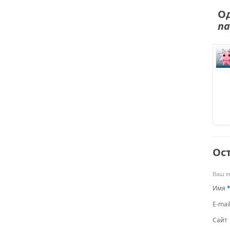
Од
па
Ос
Ваш e
Имя
E-mai
Сайт