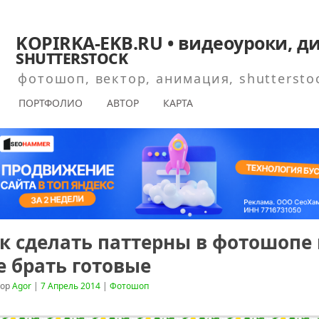
KOPIRKA-EKB.RU • видеоуроки, ди
shutterstock
фотошоп, вектор, анимация, shuttersto
ПОРТФОЛИО
АВТОР
КАРТА
к сделать паттерны в фотошопе
е брать готовые
тор
Agor
|
7 Апрель 2014
|
Фотошоп