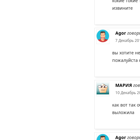
кокие токие 
извините
Agor
говор
7 Декабрь 201
вы хотите н
пожалуйста 
МАРИЯ
го
10 Декабрь 2
как вот так 
выложила
Agor
говор