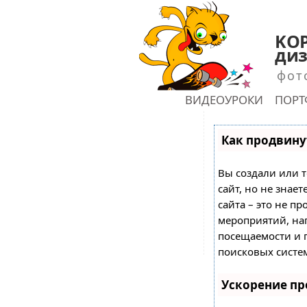
KOP
диз
фот
ГЛАВНАЯ
ВИДЕОУРОКИ
ПОР
shu
Как продвинут
Вы создали или т
сайт, но не знае
сайта – это не пр
мероприятий, на
посещаемости и 
поисковых систе
Ускорение п