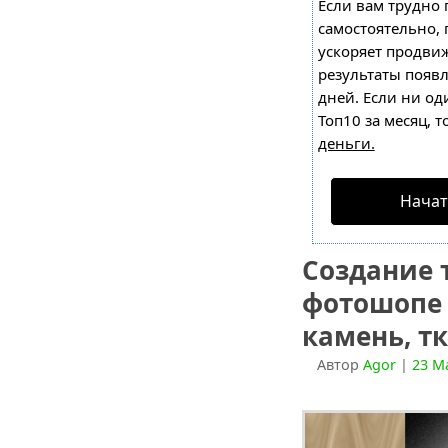
Если вам трудно 
самостоятельно,
ускоряет продвиж
результаты появл
дней. Если ни од
Топ10 за месяц, т
деньги.
Начат
Создание 
фотошопе 
камень, тк
Автор
Agor
|
23 М