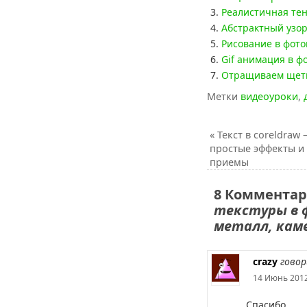
Реалистичная тен
Абстрактный узор
Рисование в фот
Gif анимация в 
Отращиваем щети
Метки
видеоуроки
,
«
Текст в coreldraw 
простые эффекты и
приемы
8 Комментар
текстуры в 
металл, каме
crazy
говор
14 Июнь 2012
Спасибо.