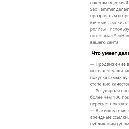
пакетам оценки:
S
SeoHammer делае
прозрачным и про
вечные ссылки, ст
релизы - использ
потенциал SeoHa
вашего сайта.
Что умеет де
— Продвижение в
интеллектуальный
покупка самых лу
степенью качеств
— Регулярная про
более чем 100 по
пересчет показате
— Все известные 
арендные ссылки,
публикации (упом