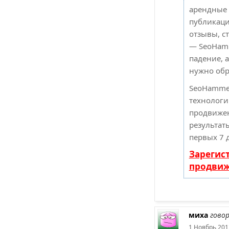
арендные 
публикаци
отзывы, ст
— SeoHamm
падение, а
нужно обр
SeoHammer
технолог
продвижен
результат
первых 7 
Зарегис
продви
миха
гово
1 Ноябрь 201