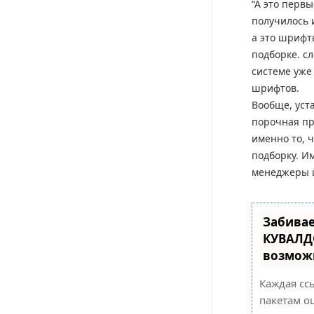
“А это первы
получилось и
а это шрифт
подборке. с
системе уже
шрифтов.
Вообще, уст
порочная пр
именно то, ч
подборку. И
менеджеры 
Забивае
КУВАЛД
возмож
Каждая сс
пакетам о