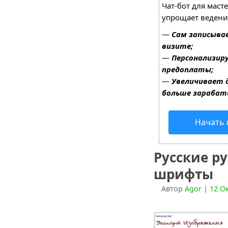
Чат-бот для маст
упрощает ведени
—
Сам записыва
визите;
—
Персонализиру
предоплаты;
—
Увеличивает 
больше зарабат
Начать 
Русские р
шрифты
Автор
Agor
|
12 О