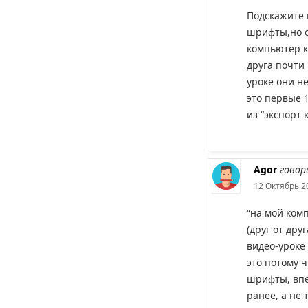
Подскажите 
шрифты,но о
компьютер к
друга почти 
уроке они н
это первые 
из “экспорт 
Agor
говор
12 Октябрь 2
“на мой ком
(друг от дру
видео-уроке
это потому ч
шрифты, вп
ранее, а не 