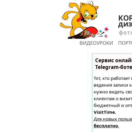
KOP
диз
фот
ГЛАВНАЯ
ВИДЕОУРОКИ
ПОР
shu
Сервис онлай
Telegram-бот
Тот, кто работает
ведения записи к
нужно видеть св
клиентам о визи
бюджетный и оп
VisitTime.
Для новых польз
бесплатно
.