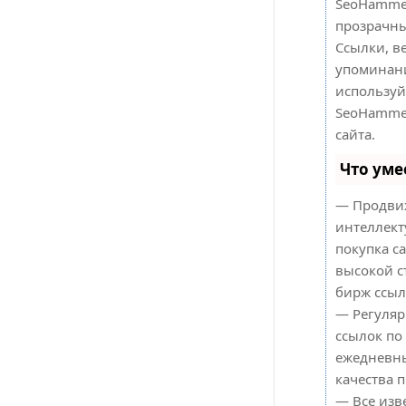
SeoHammer
прозрачны
Ссылки, в
упоминани
используй
SeoHamme
сайта.
Что уме
— Продвиж
интеллект
покупка с
высокой с
бирж ссыл
— Регуляр
ссылок по
ежедневны
качества п
— Все изв