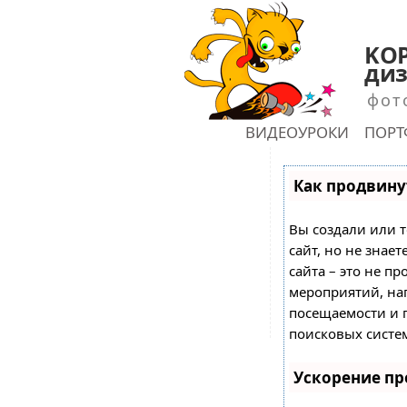
KOP
диз
фот
ГЛАВНАЯ
ВИДЕОУРОКИ
ПОР
shu
Как продвинут
Вы создали или т
сайт, но не знае
сайта – это не пр
мероприятий, на
посещаемости и 
поисковых систе
Ускорение п