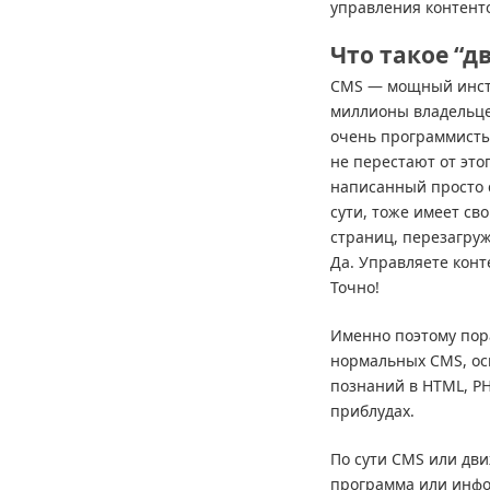
управления контент
Что такое “д
CMS — мощный инст
миллионы владельце
очень программисты
не перестают от это
написанный просто 
сути, тоже имеет св
страниц, перезагру
Да. Управляете конте
Точно!
Именно поэтому пор
нормальных CMS, ос
познаний в HTML, P
приблудах.
По сути CMS или дв
программа или инфо