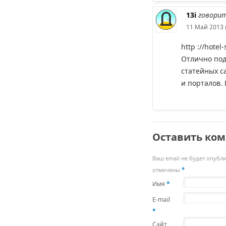
13i
говорит
11 Май 2013 
http ://hotel
Отлично под
статейных с
и порталов. 
Оставить ко
Ваш email не будет опубл
отмечены
*
Имя
*
E-mail
*
Сайт