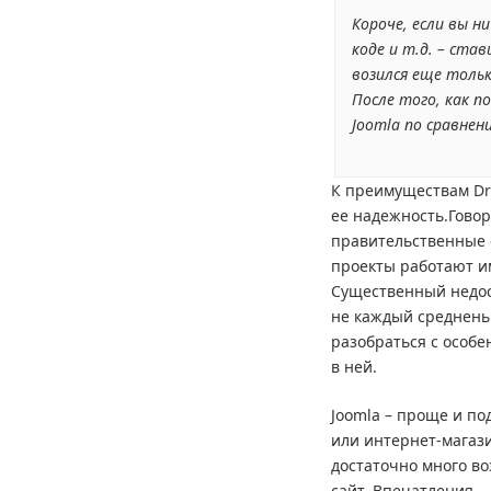
Короче, если вы н
коде и т.д. – ста
возился еще тольк
После того, как п
Joomla по сравнени
К преимуществам Dr
ее надежность.Говор
правительственные 
проекты работают и
Существенный недос
не каждый среднень
разобраться с особе
в ней.
Joomla – проще и по
или интернет-магази
достаточно много во
сайт. Впечатления –