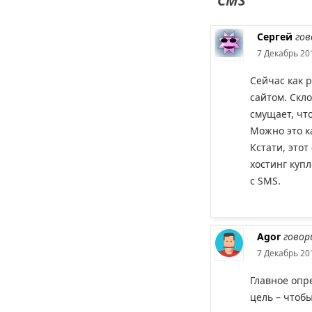
CMS
Сергей
гов
7 Декабрь 201
Сейчас как 
сайтом. Скл
смущает, что
Можно это ка
Кстати, этот
хостинг купл
с SMS.
Agor
говор
7 Декабрь 201
Главное опр
цель – чтобы