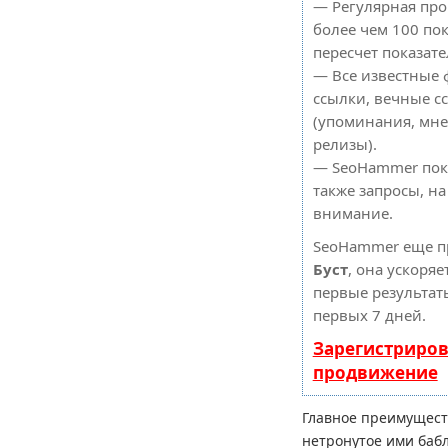
— Регулярная про
более чем 100 по
пересчет показате
— Все известные 
ссылки, вечные с
(упоминания, мнен
релизы).
— SeoHammer пока
также запросы, н
внимание.
SeoHammer еще п
Буст
, она ускоряе
первые результат
первых 7 дней.
Зарегистриров
продвижение
Главное преимущест
нетронутое ими баб