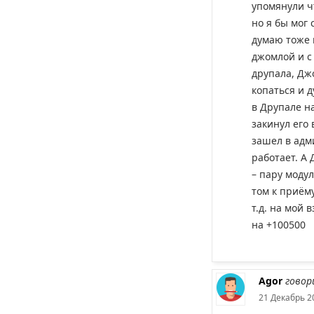
упомянули ч
но я бы мог 
думаю тоже п
джомлой и с 
друпала, Джо
копаться и д
в Друпале н
закинул его 
зашел в адм
работает. А 
– пару модул
том к приём
т.д. на мой 
на +100500
Agor
говор
21 Декабрь 2