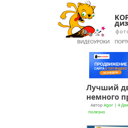
KOP
диз
фот
ГЛАВНАЯ
ВИДЕОУРОКИ
ПОР
shu
Лучший дв
немного п
Автор
Agor
|
4 Де
полезно