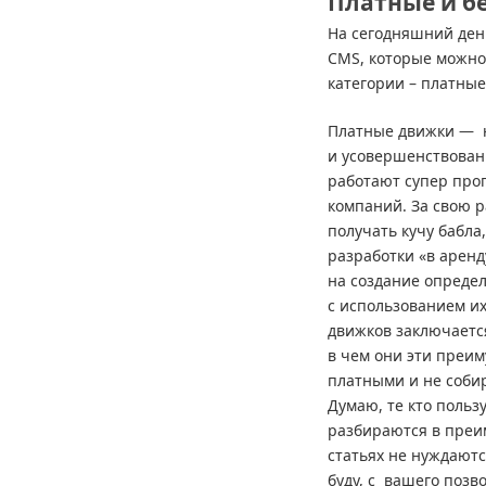
Платные и б
На сегодняшний ден
CMS, которые можно
категории – платные
Платные движки — 
и усовершенствован
работают супер про
компаний. За свою р
получать кучу бабла
разработки «в аренд
на создание определ
с использованием и
движков заключается
в чем они эти преим
платными и не соби
Думаю, те кто польз
разбираются в преим
статьях не нуждаютс
буду, с вашего позв