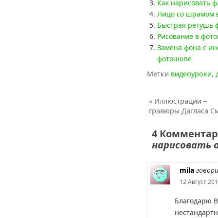
Как нарисовать ф
Лицо со шрамом 
Быстрая ретушь 
Рисование в фот
Замена фона с ин
фотошопе
Метки
видеоуроки
,
«
Иллюстрации –
гравюры Дагласа С
4 Комментар
нарисовать 
mila
говор
12 Август 201
Благодарю В
нестандарт