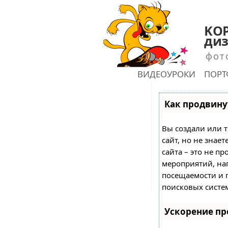
KOP
диз
фот
ГЛАВНАЯ
ВИДЕОУРОКИ
ПОР
shu
Как продвинут
Вы создали или т
сайт, но не знае
сайта – это не пр
мероприятий, на
посещаемости и 
поисковых систе
Ускорение п