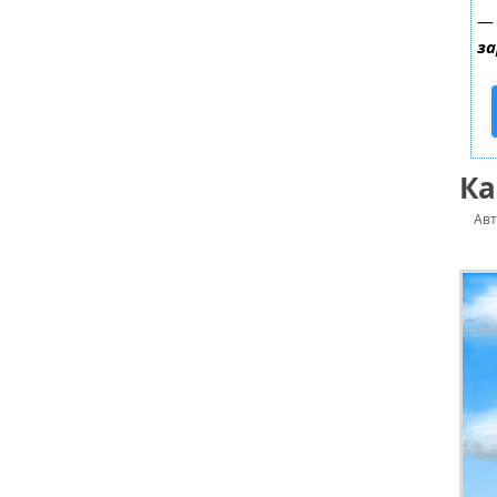
з
Ка
Ав