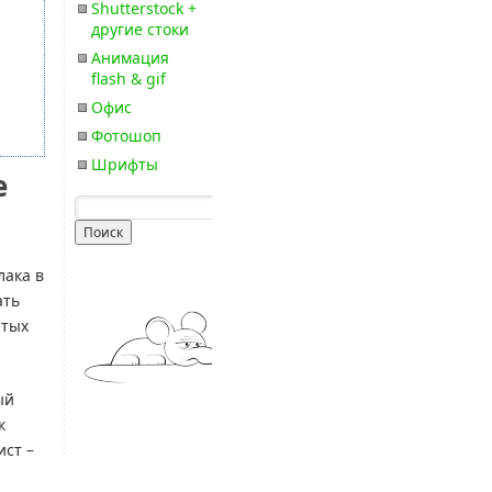
Shutterstock +
другие стоки
Анимация
flash & gif
Офис
Фотошоп
Шрифты
е
лака в
ать
стых
ый
к
ист –