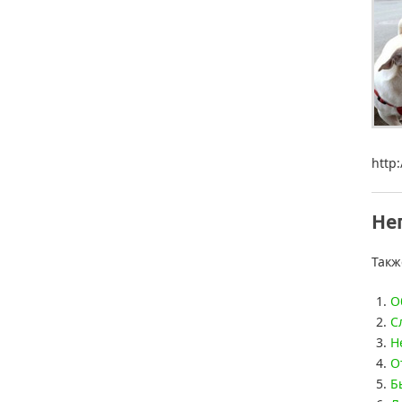
http
Не
Такж
О
С
Н
О
Б