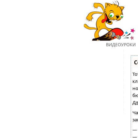
ГЛАВНАЯ
ВИДЕОУРОКИ
С
То
кл
но
бю
Дл
Ча
за