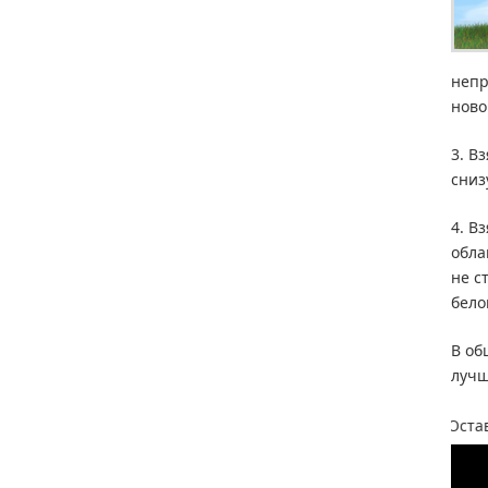
непр
ново
3. В
сниз
4. В
обла
не с
бело
В об
лучш
Оставляйте