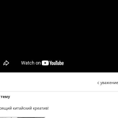
с уважение
 тему
оящий китайский креатив!