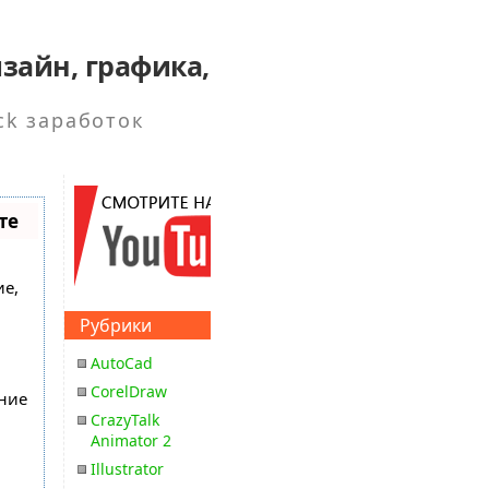
зайн, графика,
ck заработок
те
ие,
Рубрики
AutoCad
CorelDraw
ение
CrazyTalk
Animator 2
Illustrator