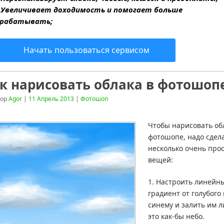
—
Увеличивает доходимость и помогает больше
арабатывать;
Начать пользоваться сервисом
к нарисовать облака в фотошоп
тор
Agor
|
11 Апрель 2013
|
Фотошоп
Чтобы нарисовать об
фотошопе, надо сдел
несколько очень про
вещей:
1. Настроить линейн
градиент от голубого 
синему и залить им л
это как-бы небо.