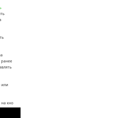
ь
ить
а
ть
на
и ранее
авлять
м или
пки социальных сетей!