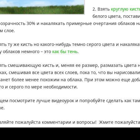
2. Взять
круглую кист
белого цвета, постав
озрачность 30% и накалякать примерные очертания облаков н
м слое.
зять ту же кисть но какого-нибудь темно серого цвета и накаляка
у облаков немного – это
как бы тень
.
зять смешивающую кисть и, меняя ее размер, размазать цвета 
ках, смешивая все цвета всех слоев, пока то, что вы нарисовал
танет более менее похожим на облака. При этом можно еще доб
го и серого по мере необходимости.
щем посмотрите лучше видеоурок и попробуйте сделать как та
е.
 пожалуйста комментарии и вопросы! Жмите пожалуйста на кно