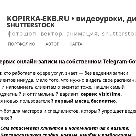
KOPIRKA-EKB.RU • видеоуроки, ди
shutterstock
фотошоп, вектор, анимация, shuttersto
ПОРТФОЛИО
АВТОР
КАРТА
ервис онлайн-записи на собственном Telegram-бо
т, кто работает в сфере услуг, знает — без ведения записи
иентов никуда. Мало того, что нужно видеть свое расписан
 и напоминать клиентам о визитах тоже. Нашли самый
джетный и оптимальный вариант:
сервис VisitTime.
я новых пользователей
первый месяц бесплатно
.
т-бот для мастеров и специалистов, который упрощает вед
писей:
—
Сам записывает клиентов и напоминает им о визите;
—
Персонализирует скидки, чаевые, кэшбэк и предоплаты;