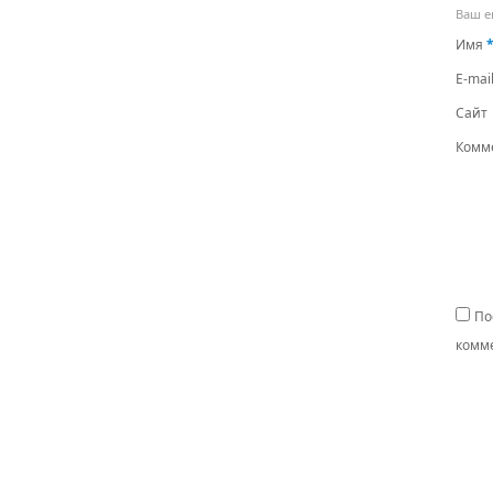
Ваш e
Имя
E-mai
Сайт
Комм
По
комме