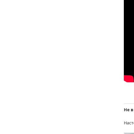
Не в
Наст