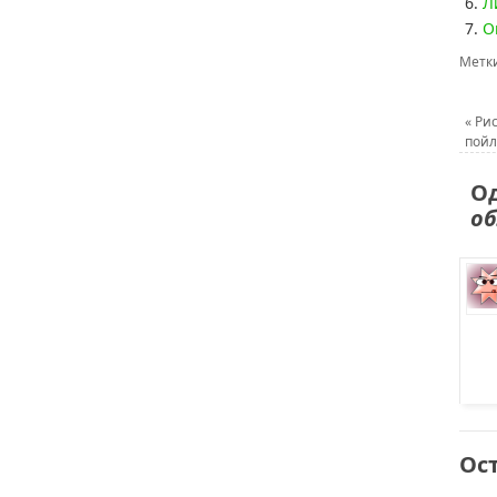
Л
О
Метк
«
Рис
пойл
Од
об
Ос