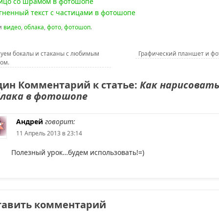
ицо со шрамом в фотошопе
гненный текст с частицами в фотошопе
и
видео
,
облака
,
фото
,
фотошоп
.
уем бокалы и стаканы с любимым
Графический планшет и ф
ом.
ин Комментарий к статье:
Как нарисоват
лака в фотошопе
Андрей
говорит:
11 Апрель 2013 в 23:14
Полезный урок…будем использовать!=)
тавить комментарий