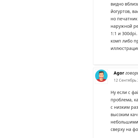
видно вблизи
йогуртов, ва
но печатник
наружной ре
1:1 и 300dpi
комп либо п
иллюстраци
Agor
говор
12 Сентябрь 
Ну если с ф
проблема, к
с низким ра
высоким кач
небольшими
сверху на фо