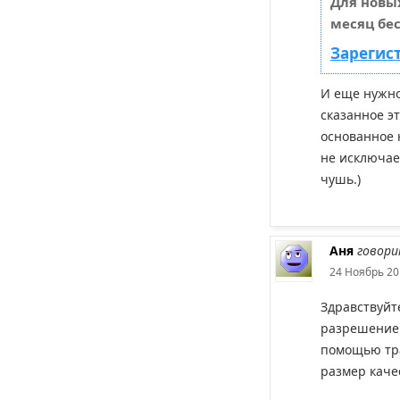
Для новы
месяц бес
Зарегис
И еще нужно
сказанное э
основанное 
не исключает
чушь.)
Аня
говори
24 Ноябрь 20
Здравствуйте
разрешение 
помощью тр
размер каче