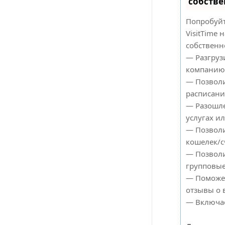
собстве
Попробуйт
VisitTime 
собственно
— Разгруз
компанию
— Позволи
расписани
— Разошле
услугах ил
— Позволи
кошелек/с
— Позволи
групповые
— Поможет
отзывы о в
— Включае