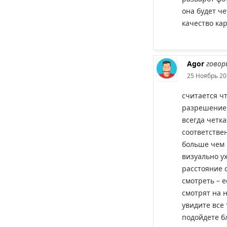
она будет ч
качество ка
Agor
говор
25 Ноябрь 20
считается ч
разрешением
всегда четка
соответстве
больше чем 1
визуально у
расстояние 
смотреть – е
смотрят на н
увидите все 
подойдете б