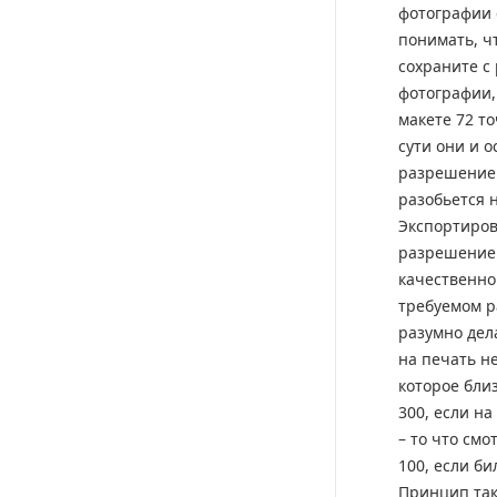
фотографии 
понимать, ч
сохраните с
фотографии,
макете 72 то
сути они и 
разрешением
разобьется н
Экспортиров
разрешением
качественно
требуемом ра
разумно дела
на печать н
которое близ
300, если на
– то что смо
100, если би
Принцип так