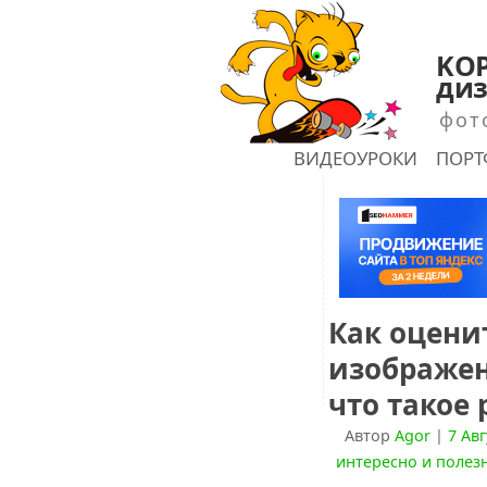
KOP
диз
фот
ГЛАВНАЯ
ВИДЕОУРОКИ
ПОР
shu
Как оцени
изображен
что такое
Автор
Agor
|
7 Авг
интересно и полез