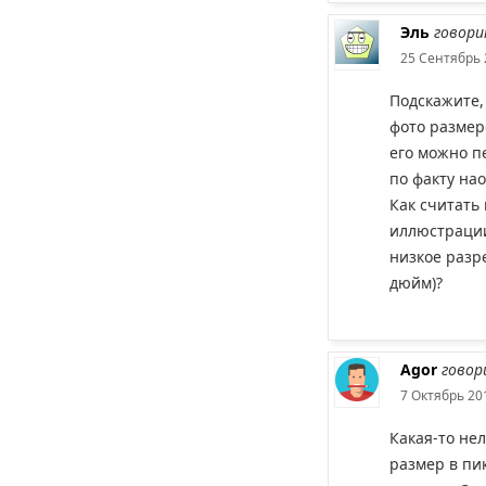
Эль
говори
25 Сентябрь 
Подскажите,
фото размер
его можно пе
по факту нао
Как считать
иллюстрации
низкое разр
дюйм)?
Agor
говор
7 Октябрь 201
Какая-то не
размер в пи