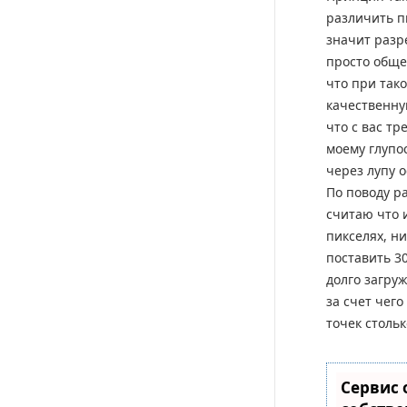
различить п
значит разр
просто обще
что при так
качественну
что с вас тр
моему глупос
через лупу 
По поводу р
считаю что 
пикселях, н
поставить 30
долго загруж
за счет чего
точек стольк
Сервис 