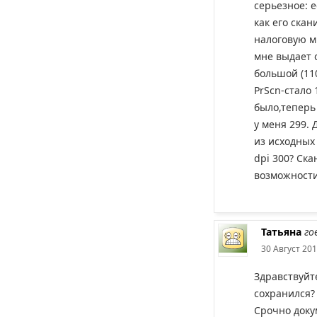
серьезное: е
как его скан
налоговую м
мне выдает 
большой (11
PrScn-стало 
было,теперь 
у меня 299. 
из исходных 
dpi 300? Ск
возможности
Татьяна
го
30 Август 201
Здравствуйт
сохранился?
Срочно доку