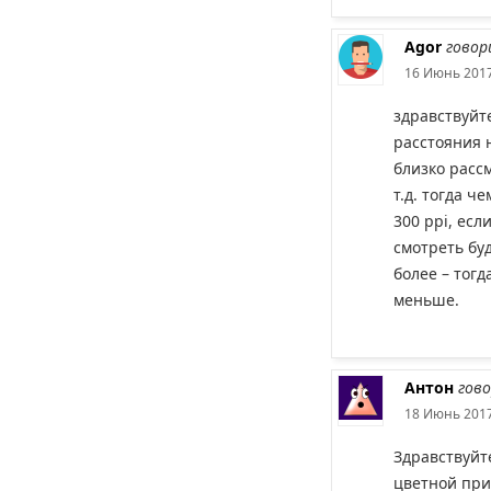
Agor
говор
16 Июнь 2017
здравствуйте
расстояния н
близко рассм
т.д. тогда ч
300 ppi, есл
смотреть буд
более – тогд
меньше.
Антон
гов
18 Июнь 2017
Здравствуйт
цветной при