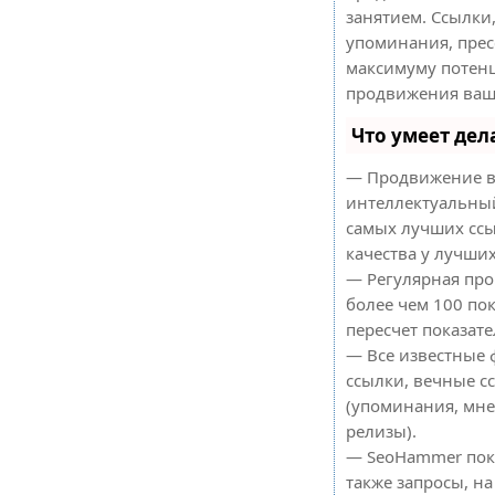
занятием. Ссылки,
упоминания, прес
максимуму потен
продвижения ваше
Что умеет де
— Продвижение в
интеллектуальный
самых лучших ссы
качества у лучши
— Регулярная про
более чем 100 по
пересчет показате
— Все известные 
ссылки, вечные с
(упоминания, мнен
релизы).
— SeoHammer пока
также запросы, н