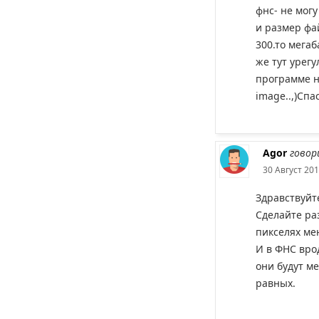
фнс- не могу 
и размер фай
300.то мега
же тут урегу
программе не
image..,)Спа
Agor
говор
30 Август 201
Здравствуйт
Сделайте ра
пикселях мен
И в ФНС вро
они будут м
равных.