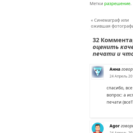
Метки
разрешение
.
«
Синемаграф или
ожившая фотографи
32 Коммента
оценить кач
печати и чт
Анна
говор
24 Апрель 20
спасибо, все
вопрос: а ис
печати (всеТ
Agor
говор
24 Апрель 20