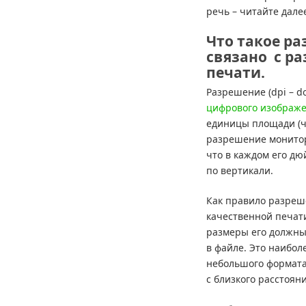
речь – читайте дале
Что такое ра
связано с р
печати.
Разрешение (dpi – do
цифрового изображ
единицы площади (ч
разрешение монитора
что в каждом его дю
по вертикали.
Как правило разреш
качественной печати
размеры его должны б
в файле. Это наибол
небольшого формата
с близкого расстояни