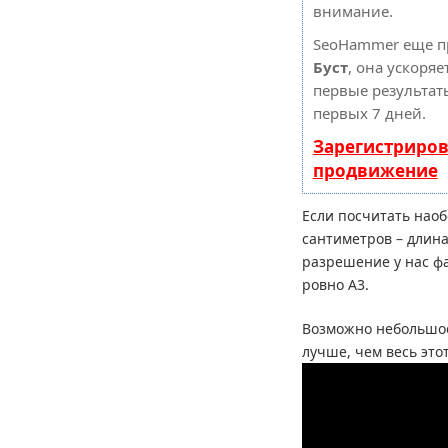
внимание.
SeoHammer еще п
Буст
, она ускоряе
первые результат
первых 7 дней.
Зарегистриров
продвижение
Если посчитать наобо
сантиметров – длина 
разрешение у нас фа
ровно А3.
Возможно небольшое
лучше, чем весь этот