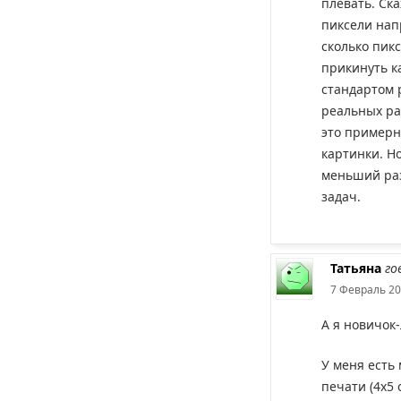
плевать. Ска
пиксели нап
сколько пик
прикинуть к
стандартом 
реальных раз
это примерн
картинки. Н
меньший раз
задач.
Татьяна
го
7 Февраль 20
А я новичок-
У меня есть
печати (4х5 с