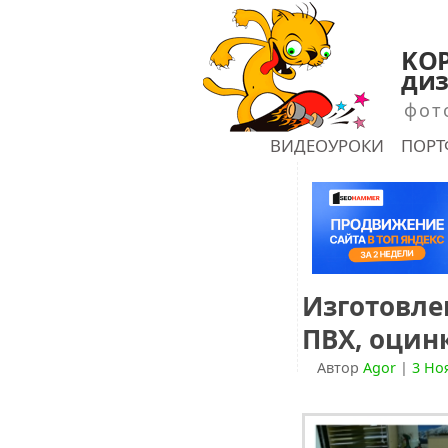
KOP
диз
фот
ГЛАВНАЯ
ВИДЕОУРОКИ
ПОР
shu
Изготовле
ПВХ, оцин
Автор
Agor
|
3 Но