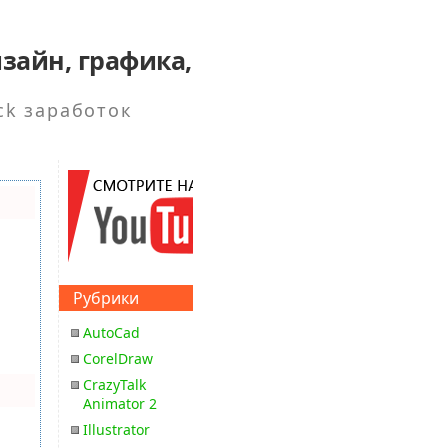
зайн, графика,
ck заработок
Рубрики
AutoCad
CorelDraw
CrazyTalk
Animator 2
Illustrator