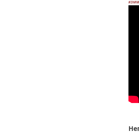
комм
Не