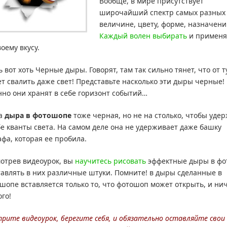
Вообще, в мире присутствует
широчайший спектр самых разных
величине, цвету, форме, назначен
Каждый волен выбирать
и применя
воему вкусу.
ь вот хоть Черные дыры. Говорят, там так сильно тянет, что от т
т свалить даже свет!
Представьте насколько эти дыры черные!
но они хранят в себе горизонт событий…
а
дыра в фотошопе
тоже черная, но не на столько, чтобы уде
бе кванты света. На самом деле она не удерживает даже башку
фа, которая ее пробила.
отрев видеоурок, вы
научитесь рисовать
эффектные дыры в ф
тавлять в них различные штуки. Помните! в дыры сделанные в
шопе вставляется только то, что фотошоп может открыть, и ни
ого!
рите видеоурок, берегите себя, и обязательно оставляйте свои