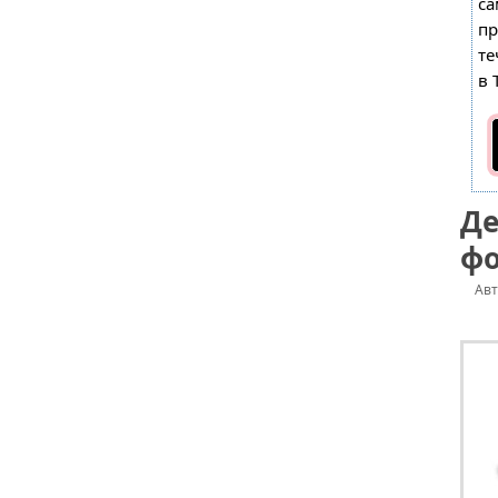
са
пр
те
в 
Де
ф
Ав