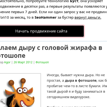
мостоятельно, попробуйте технологию
Буст
, она ускоряет
одвижение в десятки раз, а первые результаты появляются 
чение первых 7 дней. Если ни один запрос у вас не продвин
Топ10 за месяц, то в
SeoHammer
за бустер
вернут деньги.
Начать продвижение сайта
лаем дыру с головой жирафа в
отошопе
тор
Agor
|
26 Март 2012
|
Фотошоп
Иногда, бывает нужна дыра. Но не
простая, а
дыра в фотошопе
, как 
пробитае чем-то в листе бумаги. И
такой дырой я и буду заниматься в
сегодняшнем видеоуроке.