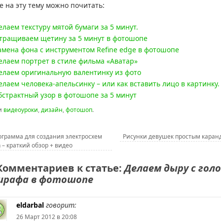
е на эту тему можно почитать:
елаем текстуру мятой бумаги за 5 минут.
тращиваем щетину за 5 минут в фотошопе
амена фона с инструментом Refine edge в фотошопе
елаем портрет в стиле фильма «Аватар»
елаем оригинальную валентинку из фото
елаем человека-апельсинку – или как вставить лицо в картинку.
бстрактный узор в фотошопе за 5 минут
и
видеоуроки
,
дизайн
,
фотошоп
.
грамма для создания электросхем
Рисунки девушек простым кара
n – краткий обзор + видео
Комментариев к статье:
Делаем дыру с гол
ирафа в фотошопе
eldarbal
говорит:
26 Март 2012 в 20:08