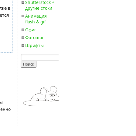
Shutterstock +
уже в
другие стоки
ется
Анимация
flash & gif
Офис
Фотошоп
Шрифты
бы
менно