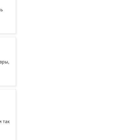
ть
вры,
и так