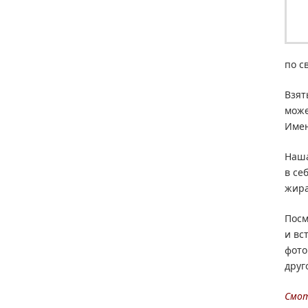
по с
Взят
може
Имен
Наш
в се
жира
Посм
и вс
фото
друг
Смот