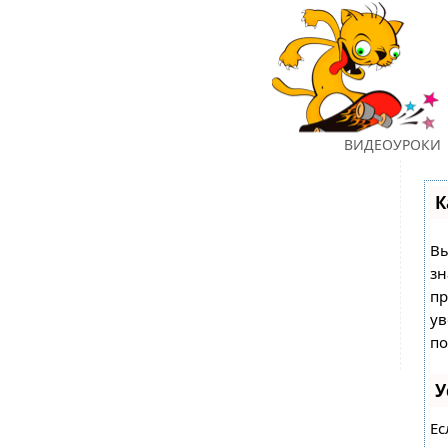
ГЛАВНАЯ
ВИДЕОУРОКИ
К
Вы
зн
пр
ув
по
У
Ес