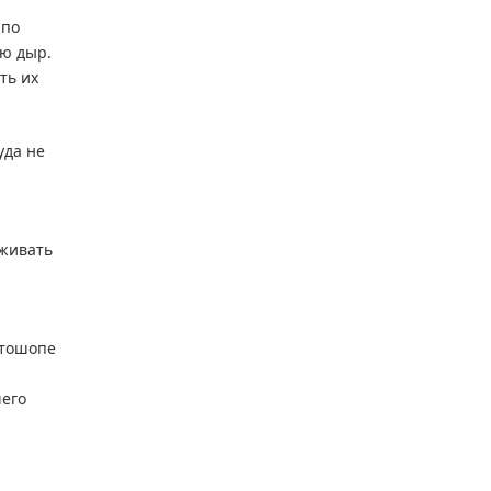
 по
ию дыр.
ть их
уда не
рживать
отошопе
чего