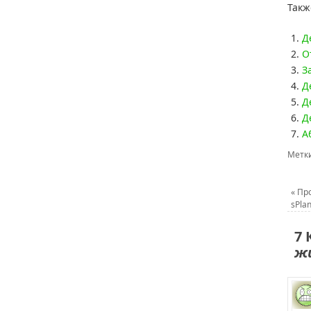
Такж
Д
О
З
Д
Д
Д
А
Метк
«
Про
sPla
7 
ж