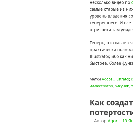
несколько видео по
самые старые из них
уровень владения с
теперешнего. И все
отрисовки там увиде
Теперь, что касается
практически полнос
Illustrator, ибо как 
быстрее, более фун
Метки
Adobe Illustrator
,
c
иллюстратор
,
рисунок
,
ф
Как созда
потертост
Автор
Agor
|
19 Я