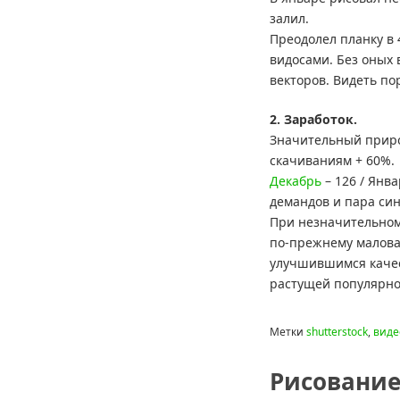
залил.
Преодолел планку в 4
видосами. Без оных 
векторов. Видеть по
2. Заработок.
Значительный прирос
скачиваниям + 60%.
Декабрь
– 126 / Янва
демандов и пара син
При незначительном
по-прежнему маловат
улучшившимся качест
растущей популярно
Метки
shutterstock
,
виде
Рисование