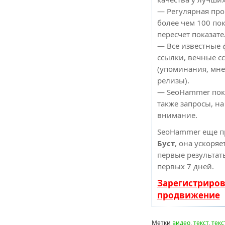
— Регулярная про
более чем 100 по
пересчет показате
— Все известные 
ссылки, вечные с
(упоминания, мнен
релизы).
— SeoHammer пока
также запросы, н
внимание.
SeoHammer еще п
Буст
, она ускоряе
первые результат
первых 7 дней.
Зарегистриров
продвижение
Метки
видео
,
текст
,
текс