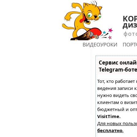
KOP
диз
фот
ГЛАВНАЯ
ВИДЕОУРОКИ
ПОР
shu
Сервис онлай
Telegram-бот
Тот, кто работает
ведения записи к
нужно видеть св
клиентам о визи
бюджетный и оп
VisitTime.
Для новых польз
бесплатно
.