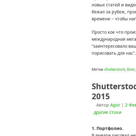
новых статей и видео
бежал за рубеж, про
времени – чтобы нап
Просто кое что прои
международная мега 
“заинтересовало ваш
порисовать для нас”
Метки
shutterstock
,
блог
Shuttersto
2015
Автор
Agor
|
2 Фе
другие стоки
1. Портфолио.
В январе рисовал не