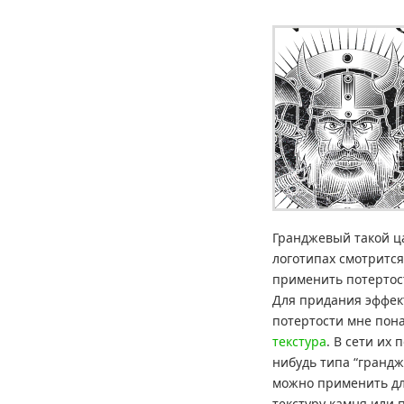
Гранджевый такой ц
логотипах смотрится
применить потертост
Для придания эффек
потертости мне пон
текстура
. В сети их 
нибудь типа “грандж
можно применить дл
текстуру камня или 