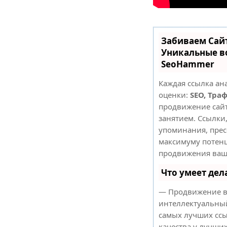
Забиваем Сай
Уникальные в
SeoHammer
Каждая ссылка ан
оценки:
SEO, Тра
продвижение сай
занятием. Ссылки,
упоминания, прес
максимуму потен
продвижения ваше
Что умеет де
— Продвижение в
интеллектуальный
самых лучших ссы
качества у лучши