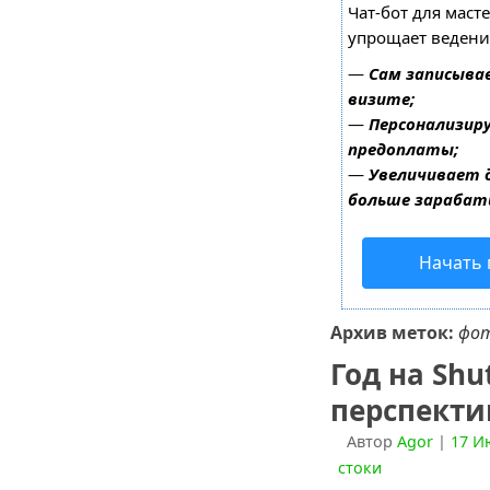
Чат-бот для маст
упрощает ведени
—
Сам записыва
визите;
—
Персонализиру
предоплаты;
—
Увеличивает 
больше зарабат
Начать 
Архив меток:
фо
Год на Shu
перспект
Автор
Agor
|
17 И
стоки