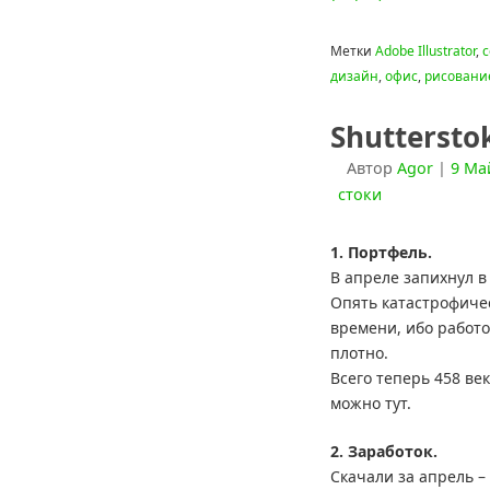
Метки
Adobe Illustrator
,
c
дизайн
,
офис
,
рисовани
Shuttersto
Автор
Agor
|
9 Ма
стоки
1. Портфель.
В апреле запихнул в
Опять катастрофичес
времени, ибо работо
плотно.
Всего теперь 458 ве
можно тут.
2. Заработок.
Скачали за апрель – 