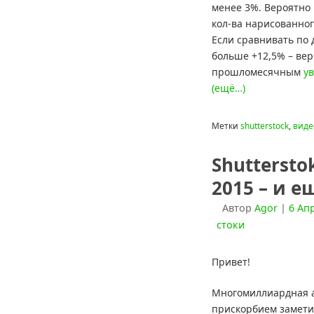
менее 3%. Вероятно
кол-ва нарисованного
Если сравнивать по 
больше +12,5% – ве
прошломесячным
у
(ещё…)
Метки
shutterstock
,
виде
Shuttersto
2015 – и е
Автор
Agor
|
6 Ап
стоки
Привет!
Многомиллиардная а
прискорбием замети